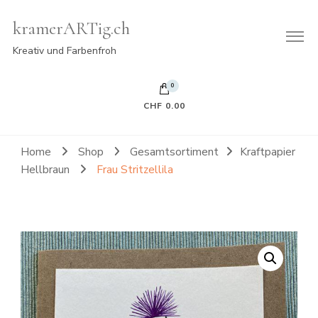
kramerARTig.ch
Kreativ und Farbenfroh
0
CHF 0.00
Es befinden sich keine Produkte im Warenkorb.
Home
Shop
Gesamtsortiment
Kraftpapier
Hellbraun
Frau Stritzellila